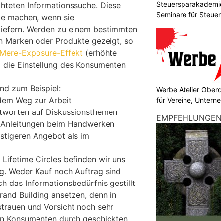
Steuersparakademie
ichteten Informationssuche. Diese
Seminare für Steuer
e machen, wenn sie
Finanzen
liefern. Werden zu einem bestimmten
n Marken oder Produkte gezeigt, so
Mere-Exposure-Effekt
(erhöhte
 die Einstellung des Konsumenten
nd zum Beispiel:
Werbe Atelier Ober
 dem Weg zur Arbeit
für Vereine, Unter
tworten auf Diskussionsthemen
EMPFEHLUNGE
 Anleitungen beim Handwerken
stigeren Angebot als im
ifetime Circles befinden wir uns
g. Weder Kauf noch Auftrag sind
ch das Informationsbedürfnis gestillt
and Building ansetzen, denn in
trauen und Vorsicht noch sehr
 den Konsumenten durch geschickten