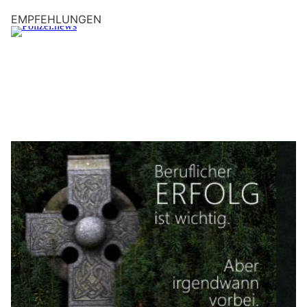
Werbe Atelier Oberdorf – Hochwertige Drucke für Vereine, Unternehmen und Events
Datendiebstahl? Cyberversicherungen mit insurando.ch vergleichen