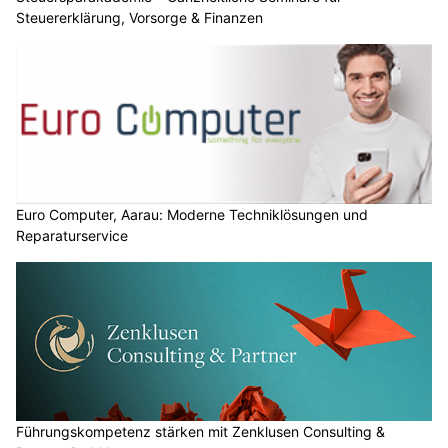
01.08.26
VON
BELMEDIA REDAKTION
Der belmedia Verlag
zählt zu den bedeutenden digitalen
Fach- und Publikumsverlagen der Schweiz und entwickelt
sein Medienangebot kontinuierlich weiter. Heute umfasst
das Portfolio mehr als 175 digitale Fach- und
Publikumsmagazine (Stand: August 2026), die ein breites
Spektrum an Themen abdecken.
Dazu gehören unter anderem Sicherheit, Prävention, Familie,
Sport, Tourismus, Mobilität, Wirtschaft, Gesundheit, Bauen,
Digitalisierung sowie zahlreiche weitere Fach- und
Lebensbereiche.
Weiterlesen