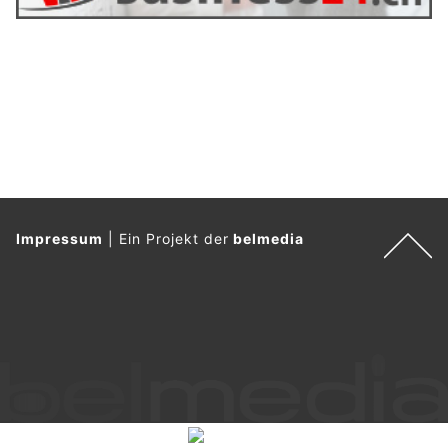
kulinarischen Highlights verbunden werden.
Buchen Sie sie
als Geschenk
oder für eigene Feiern oder
einfach als coolen Foto-Flug.
Weiterlesen
Führungskompetenz stärken mit Zenklusen Consulting & Partner GmbH