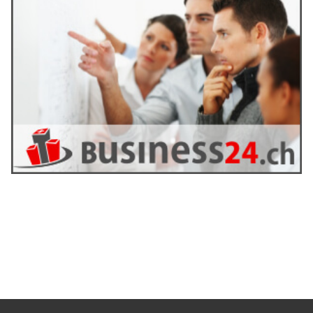
bringen
28.11.25
VON
BELMEDIA REDAKTION
Im Content-Marketing gibt es nur wenige Inhalte, die
wirklich nachhaltig wirken. Während Trendthemen und
News zwar kurzfristige Peaks erzielen, sind sie meist nach
wenigen Tagen wieder verschwunden. Evergreen-Content
hingegen bleibt über Monate oder sogar Jahre hinweg
relevant. Er beantwortet zeitlose Fragen, löst
wiederkehrende Probleme und stärkt die Autorität einer
Marke langfristig. Vor allem weil Google, ChatGPT und
andere KI-Agents immer stärker informationsgetrieben
arbeiten, gewinnt Evergreen-Content zunehmend an
Bedeutung.
Warum Evergreen-Content das stabile Fundament jeder
erfolgreichen Content-Strategie bildet und wie er für
verlässlichen Traffic sorgt, erfahren Sie im folgenden Artikel.
Weiterlesen