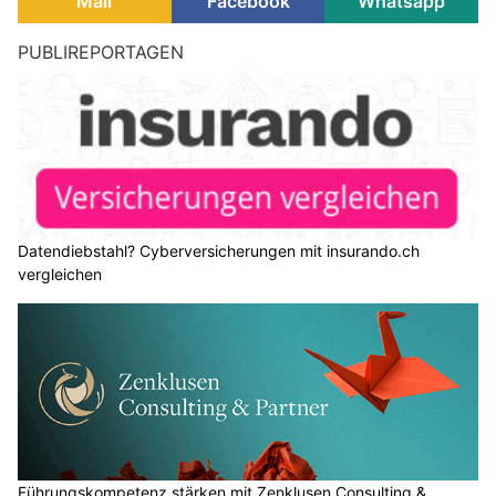
Mail
Facebook
Whatsapp
Ideen für fesselnde Überschriften: 7 Tipps für
mehr Aufmerksamkeit
27.12.23
VON
BELMEDIA REDAKTION
Überschriften sind das erste, was Lesende bei einem
Blogbeitrag wahrnehmen. Abhängig vom Titel entscheiden
sie, ob es sich lohnt, den Text zu lesen oder einfach weiter zu
scrollen.
Im folgenden Artikel erfahren Sie, worauf es bei der Erstellung
von Überschriften, die die Leserschaft fesseln, ankommt.
Weiterlesen
Datendiebstahl? Cyberversicherungen mit insurando.ch vergleichen
Steuersparakademie – Ganzheitliche Seminare für Steuererklärung, Vorsorge &
Finanzen