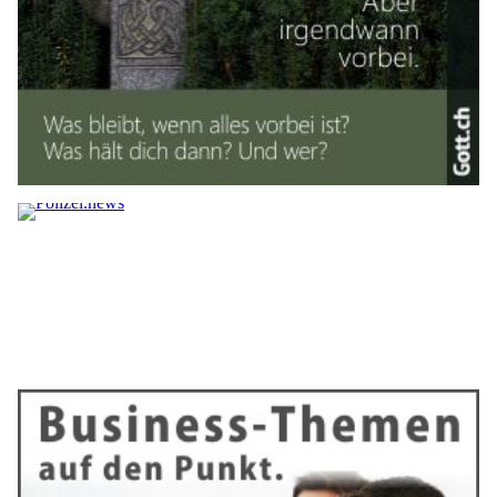
Zero-Click-SEO: Sichtbarkeit ohne Klicks
strategisch nutzen
29.01.26
VON
BELMEDIA REDAKTION
Die Art, wie Inhalte gefunden und genutzt werden, hat sich
verändert. Suchmaschinen liefern Antworten immer häufiger
direkt in den Suchergebnissen – etwa als Featured Snippet,
Knowledge Panel oder KI-generierte Zusammenfassung. Für
User ist das bequem. Für Content-Verantwortliche stellt sich
jedoch eine zentrale Frage: Welchen Wert hat Content, wenn
kein Klick mehr erfolgt?
Dieser Beitrag zeigt, wie Inhalte auch unter Zero-Click-
Bedingungen wirksam bleiben und warum Sichtbarkeit nicht
zwingend an Seitenaufrufe gebunden ist.
Weiterlesen
Evergreen-Content: Inhalte, die dauerhaft Traffic