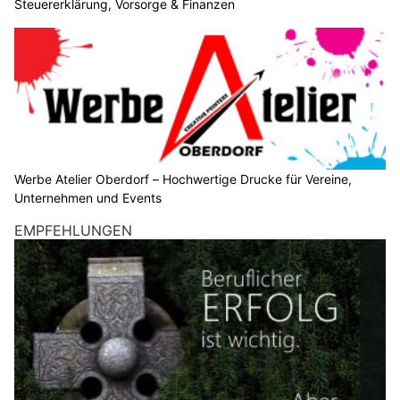
KMU Finanz AG hilft Ihrem Unternehmen – Finanzierung, Buchhaltung, Beratung
Euro Computer, Aarau: Moderne Techniklösungen und Reparaturservice
Emotionale Kundenansprache: Storytelling im
Contentmarketing
23.09.22
VON
BELMEDIA REDAKTION
Contentmarketing spielt in der Kundenkommunikation für
Unternehmen eine wichtige Rolle. Ein wesentlicher
Bestandteil der Strategie ist das Storytelling, um die
Aufmerksamkeit zu binden.
Das Interesse des Kunden wird durch eine Geschichte
geweckt, unter Umständen wird er auch direkt zum Mitmachen
aufgefordert.
Weiterlesen