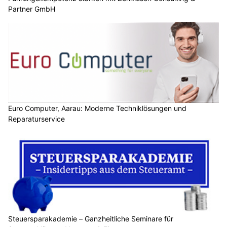
Führungskompetenz stärken mit Zenklusen Consulting & Partner GmbH
Werbe Atelier Oberdorf – Hochwertige Drucke für Vereine, Unternehmen und Events
Video-Content – mit bewegten Inhalten
überzeugen
27.01.25
VON
BELMEDIA REDAKTION
Video-Content hat sich in den letzten Jahren zu einem
effektiven Werkzeug im Content-Marketing entwickelt. Ob
auf sozialen Medien, Unternehmenswebsites oder in E-Mail-
Kampagnen – Videos sind aus der modernen
Kommunikation nicht mehr wegzudenken.
Der folgende Artikel zeigt, warum Video-Content wirkungsvoll
ist, welche Arten von Videos es gibt und wie Sie eine
erfolgreiche Strategie entwickeln.
Weiterlesen