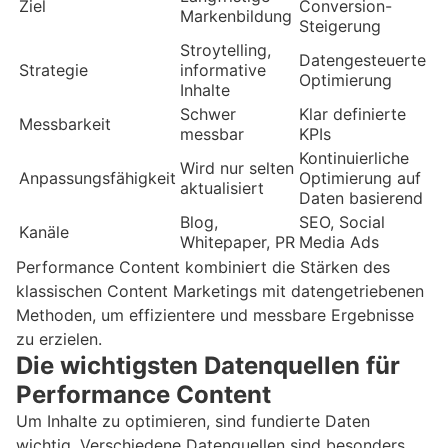
Ziel
Conversion-
Markenbildung
Steigerung
Stroytelling,
Datengesteuerte
Strategie
informative
Optimierung
Inhalte
Schwer
Klar definierte
Messbarkeit
messbar
KPIs
Kontinuierliche
Wird nur selten
Anpassungsfähigkeit
Optimierung auf
aktualisiert
Daten basierend
Blog,
SEO, Social
Kanäle
Whitepaper, PR
Media Ads
Performance Content kombiniert die Stärken des
klassischen Content Marketings mit datengetriebenen
Methoden, um effizientere und messbare Ergebnisse
zu erzielen.
Die wichtigsten Datenquellen für
Performance Content
Um Inhalte zu optimieren, sind fundierte Daten
wichtig. Verschiedene Datenquellen sind besonders