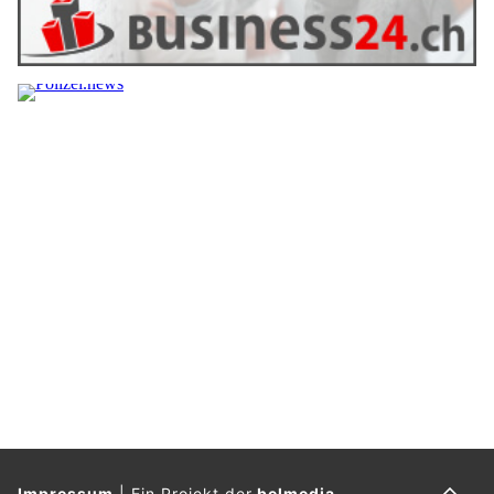
Kisag bewusst auf eine sterile Werbeästhetik und setzt
stattdessen auf Nahbarkeit, Humor und eine sympathische
Bildsprache.
Weiterlesen
Influencer Marketing mit Strategie: So finden
Unternehmen passende Markenbotschafter
25.07.26
VON
BELMEDIA REDAKTION
Eine grosse Fangemeinde macht noch keinen guten
Kooperationspartner. Für Unternehmen zählt nicht, wie viele
Menschen einem Influencer folgen, sondern ob die richtigen
Menschen zuhören, Vertrauen haben und zur Marke passen.
Wer nur nach Followerzahlen auswählt, riskiert hohe Kosten,
schwache Ergebnisse und im schlimmsten Fall einen
Reputationsschaden. Erfolgreiches Influencer Marketing
beginnt deshalb lange vor dem ersten Beitrag. Es braucht klare
Ziele, eine gründliche Prüfung und verbindliche Regeln für die
Zusammenarbeit.