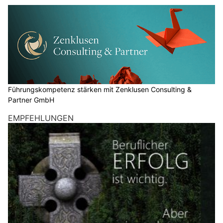
gleichzeitig ihre Marke stärken.
Weiterlesen
Führungskompetenz stärken mit Zenklusen Consulting & Partner GmbH
Euro Computer, Aarau: Moderne Techniklösungen und Reparaturservice
Spektakulärer Marketing-Stunt: Duplantis
springt über 5,50 Meter hohe LIDL-Produktwand
01.06.26
VON
BELMEDIA REDAKTION
Der Stabhochsprung-Weltrekordhalter Armand „Mondo“
Duplantis hat in Stockholm eine aussergewöhnliche
Herausforderung gemeistert und damit dem Titel „Jump of
the Year“ alle Ehre gemacht.
Herausgefordert sprang der Ausnahmesportler und Halter von
15 Weltrekorden nicht über eine klassische Hochsprunglatte,
sondern über eine 5,50 Meter hohe, 12 Meter breite und 30