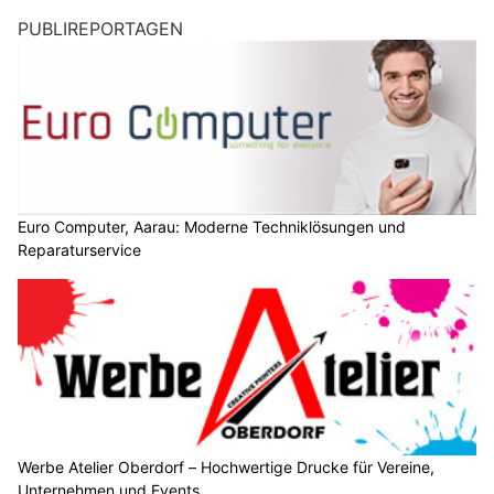
Zwei-Millionster Gast und neuer Weltrekord:
Ischgl erlebt Rekord-Wintersaison
20.04.26
VON
BELMEDIA REDAKTION
Ischgl bestätigt einmal mehr seine Ausnahmestellung im
alpinen Tourismus: Mit dem Empfang des zwei-millionsten
Gastes der Wintersaison 2025/26 und einem weiteren
Guinness-Weltrekord setzt die Destination gleich zwei
starke Meilensteine und blickt auf eine aussergewöhnlich
erfolgreiche Saison zurück.
Bereits zum zehnten Mal durfte in der Silvretta Arena Ischgl-
Samnaun der zwei-millionste Gast einer Wintersaison begrüsst
werden: Herr Mahler, der gemeinsam mit seiner Frau seit
beeindruckenden 35 Jahren jährlich nach Ischgl reist, wurde
von den Vorständen der Silvrettaseilbahn AG, Markus Walser
und Günther Zangerl, persönlich empfangen.
Weiterlesen