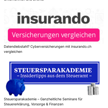
KMU Finanz AG hilft Ihrem Unternehmen – Finanzierung, Buchhaltung, Beratung
Steuersparakademie – Ganzheitliche Seminare für Steuererklärung, Vorsorge &
Finanzen
Werbe Atelier Oberdorf – Hochwertige Drucke für Vereine, Unternehmen und Events
Datendiebstahl? Cyberversicherungen mit insurando.ch vergleichen
Schweizer Markenkongress: So nutzen
Unternehmen KI für starke Marken
05.06.26
VON
BELMEDIA REDAKTION
Am 10. Juni trifft sich die Schweizer Marketingbranche im
Dolder Grand Hotel zum Schweizer Markenkongress.
Über 100 Referierende zeigen unter dem Motto
„Mannschaftsspiel Markenführung – Teammitglied KI“, wie
Unternehmen künstliche Intelligenz sinnvoll einsetzen und