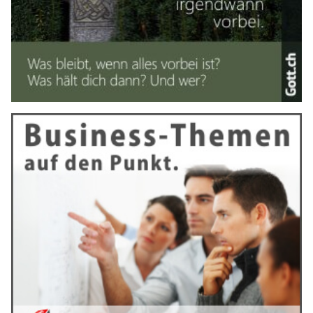
Zentimeter tiefe Produktwand.
Weiterlesen
Kisag AG lanciert 2026 digitale Kampagne „Der
Genussmacher“ mit Videoserie
24.04.26
VON
BELMEDIA REDAKTION
Unter dem Leitmotiv „Der Genussmacher“ startet die Kisag
AG ihre digitale Werbekampagne 2026. In einer zwölfteiligen
Videoserie positioniert sich der Schweizer
Traditionshersteller als unverzichtbarer Begleiter im
Familienalltag. Die Kampagne rückt jene wertvollen
Augenblicke in den Mittelpunkt, in denen Kisag-Produkte
weit mehr als nur Küchenhelfer sind: Sie werden zu Rettern
der guten Laune und Garanten für echte Emotionen.
Das Herzstück der Kampagne bilden 12 professionell
produzierte Kurzvideos, die primär für digitale Kanäle und
Social Media konzipiert wurden. Im Fokus steht das
authentische Leben einer modernen Familie. Dabei verzichtet