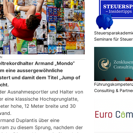
Steuersparakademie
Seminare für Steuer
Finanzen
ON
ltrekordhalter Armand „Mondo“
olm eine aussergewöhnliche
tert und damit dem Titel „Jump of
Führungskompetenz 
cht.
Consulting & Partn
der Ausnahmesportler und Halter von
er eine klassische Hochsprunglatte,
eter hohe, 12 Meter breite und 30
wand.
rmand Duplantis über eine
agram zu diesem Sprung, nachdem der