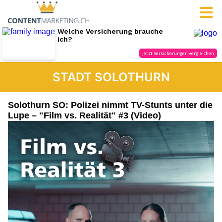
STADT SOLOTHURN
Solothurn SO: Polizei nimmt TV-Stunts unter die
Lupe – "Film vs. Realität" #3 (Video)