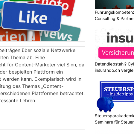
Führungskompetenz 
Consulting & Partn
beiträgen über soziale Netzwerke
lten Thema ab. Eine
Datendiebstahl? Cy
t für Content-Marketer viel Sinn, da
insurando.ch vergle
der bespielten Plattform ein
t werden kann. Exemplarisch wird in
eitung des Themas „Content-
erschiedenen Plattformen betrachtet.
ressante Lehren.
Steuersparakademie
Seminare für Steuer
Finanzen