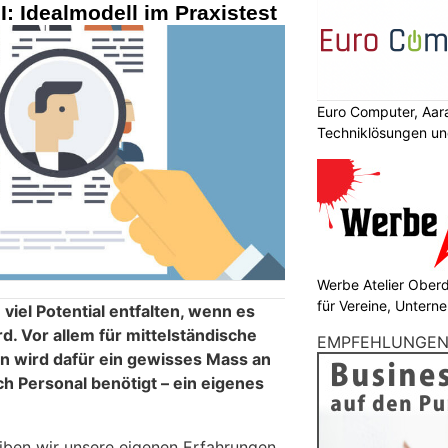
I: Idealmodell im Praxistest
Euro Computer, Aar
Techniklösungen un
Werbe Atelier Ober
für Vereine, Unter
iel Potential entfalten, wenn es
d. Vor allem für mittelständische
EMPFEHLUNGE
 wird dafür ein gewisses Mass an
ich Personal benötigt – ein eigenes
eiben wir unsere eigenen Erfahrungen