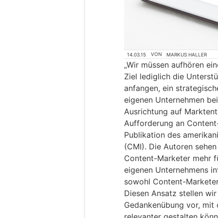
14.03.15
VON
MARKUS HALLER
„Wir müssen aufhören eine
Ziel lediglich die Unters
anfangen, ein strategisch
eigenen Unternehmen be
Ausrichtung auf Marktentw
Aufforderung an Content-
Publikation des amerikan
(CMI). Die Autoren sehen
Content-Marketer mehr fü
eigenen Unternehmens inte
sowohl Content-Marketer
Diesen Ansatz stellen wi
Gedankenübung vor, mit d
relevanter gestalten könn