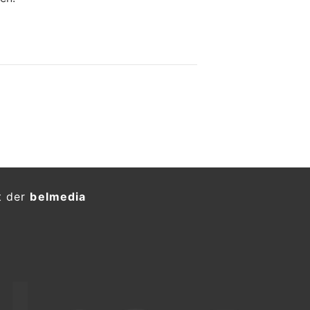
t der
belmedia