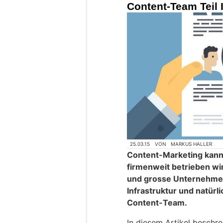
Content-Team Teil I
25.03.15
VON
MARKUS HALLER
Content-Marketing kann v
firmenweit betrieben wir
und grosse Unternehmen
Infrastruktur und natürl
Content-Team.
In diesem Artikel beschr