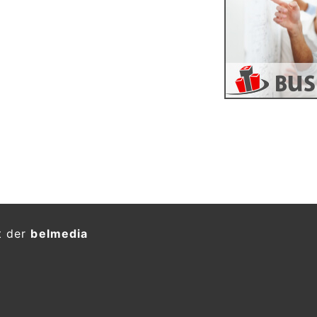
t der
belmedia