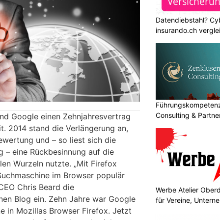
Datendiebstahl? Cy
insurando.ch vergle
Führungskompetenz 
Consulting & Partn
und Google einen Zehnjahresvertrag
. 2014 stand die Verlängerung an,
ewertung und – so liest sich die
g – eine Rückbesinnung auf die
en Wurzeln nutzte. „Mit Firefox
 Suchmaschine im Browser populär
 CEO Chris Beard die
Werbe Atelier Ober
en Blog ein. Zehn Jahre war Google
für Vereine, Unter
 in Mozillas Browser Firefox. Jetzt