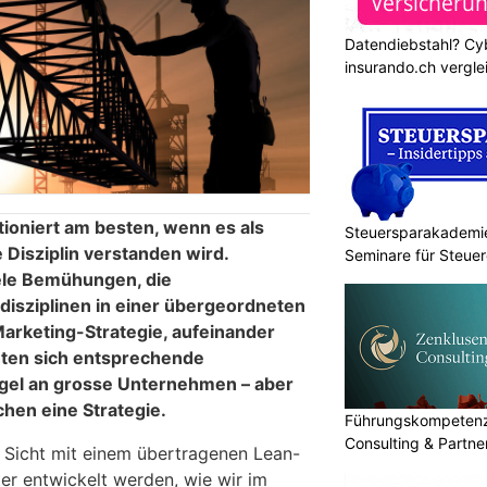
Datendiebstahl? Cy
insurando.ch vergle
ioniert am besten, wenn es als
Steuersparakademie
 Disziplin verstanden wird.
Seminare für Steuer
ele Bemühungen, die
Finanzen
disziplinen in einer übergeordneten
Marketing-Strategie, aufeinander
hten sich entsprechende
Regel an grosse Unternehmen – aber
chen eine Strategie.
Führungskompetenz 
Consulting & Partn
 Sicht mit einem übertragenen Lean-
er entwickelt werden, wie wir im