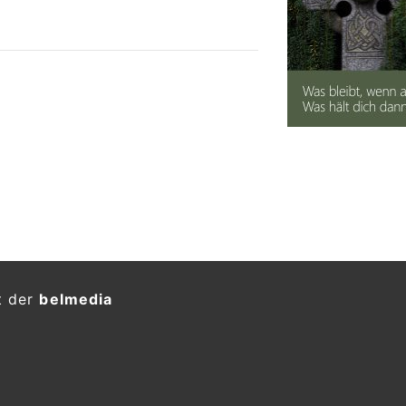
t der
belmedia