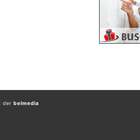
t der
belmedia