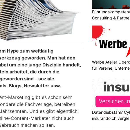
Führungskompetenz 
Consulting & Partn
om Hype zum weitläufig
werkzeug geworden. Man hat den
Werbe Atelier Ober
abei um eine junge Disziplin handelt,
für Vereine, Unter
teln arbeitet, die durch die
 geworden sind – soziale
ols, Blogs, Newsletter usw.
ent-Marketing gibt es schon sehr
sondere die Fachverlage, betreiben
 Jahrzehnten. Und es gibt eigentlich
Datendiebstahl? Cy
line-Content-Marketer nicht auch
insurando.ch vergle
Gebrauch machen sollten.