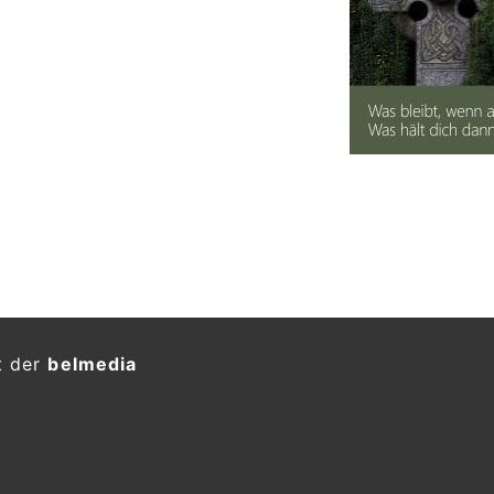
t der
belmedia