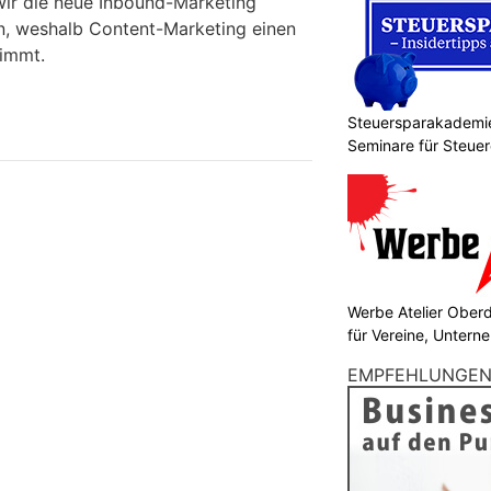
 wir die neue Inbound-Marketing
en, weshalb Content-Marketing einen
nimmt.
Steuersparakademie
Seminare für Steuer
Finanzen
Werbe Atelier Ober
für Vereine, Unter
EMPFEHLUNGE