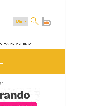
EO-MARKETING
BERUF
L
EN