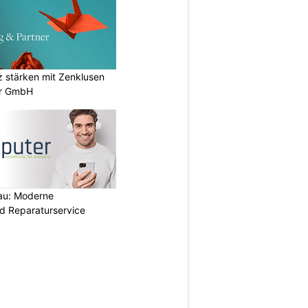
stärken mit Zenklusen
er GmbH
au: Moderne
d Reparaturservice
N