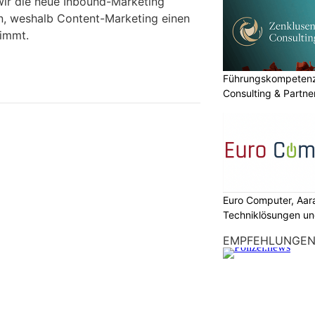
 wir die neue Inbound-Marketing
en, weshalb Content-Marketing einen
nimmt.
Führungskompetenz 
Consulting & Partn
Euro Computer, Aar
Techniklösungen un
EMPFEHLUNGE