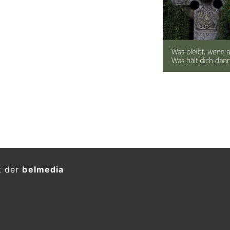
t der
belmedia