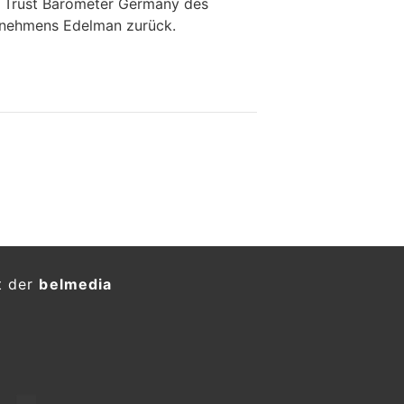
n Trust Barometer Germany des
rnehmens Edelman zurück.
t der
belmedia