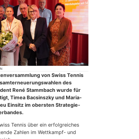
ON
ertenversammlung von Swiss Tennis
Gesamterneuerungswahlen des
sident René Stammbach wurde für
tigt, Timea Bacsinszky und Maria-
u Einsitz im obersten Strategie-
Verbandes.
wiss Tennis über ein erfolgreiches
igende Zahlen im Wettkampf- und