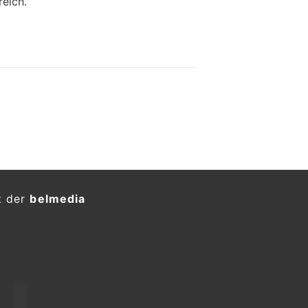
eich.
t der
belmedia