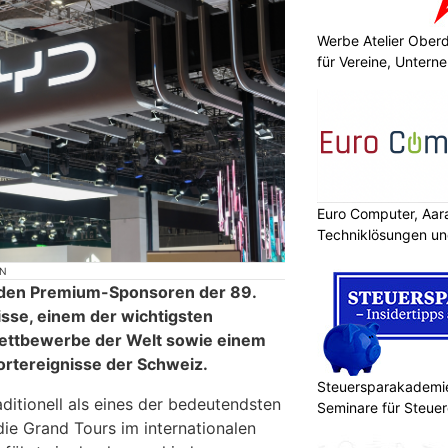
Werbe Atelier Ober
für Vereine, Unter
Euro Computer, Aar
Techniklösungen un
ON
 den Premium-Sponsoren der 89.
sse, einem der wichtigsten
ettbewerbe der Welt sowie einem
rtereignisse der Schweiz.
Steuersparakademie
aditionell als eines der bedeutendsten
Seminare für Steuer
die Grand Tours im internationalen
Finanzen