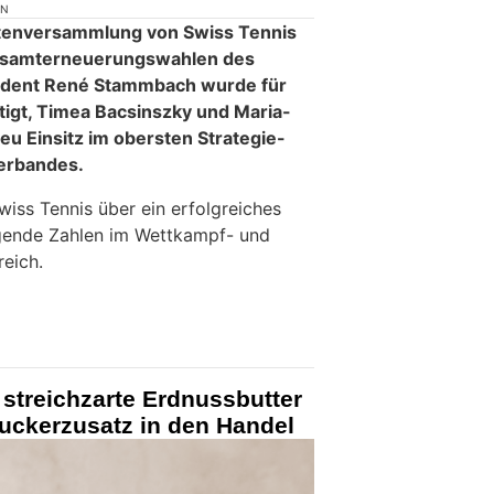
ON
ertenversammlung von Swiss Tennis
Gesamterneuerungswahlen des
sident René Stammbach wurde für
tigt, Timea Bacsinszky und Maria-
u Einsitz im obersten Strategie-
Verbandes.
wiss Tennis über ein erfolgreiches
igende Zahlen im Wettkampf- und
eich.
 streichzarte Erdnussbutter
uckerzusatz in den Handel