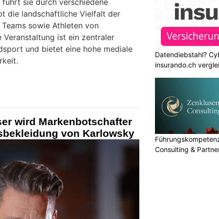
 führt sie durch verschiedene
 die landschaftliche Vielfalt der
t Teams sowie Athleten von
 Veranstaltung ist ein zentraler
dsport und bietet eine hohe mediale
Datendiebstahl? Cy
keit.
insurando.ch vergle
er wird Markenbotschafter
sbekleidung von Karlowsky
Führungskompetenz 
Consulting & Partn