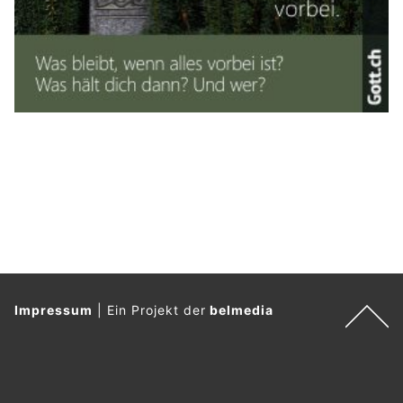
28.11.25
VON
BELMEDIA REDAKTION
Im Content-Marketing gibt es nur wenige Inhalte, die
wirklich nachhaltig wirken. Während Trendthemen und
News zwar kurzfristige Peaks erzielen, sind sie meist nach
wenigen Tagen wieder verschwunden. Evergreen-Content
hingegen bleibt über Monate oder sogar Jahre hinweg
relevant. Er beantwortet zeitlose Fragen, löst
wiederkehrende Probleme und stärkt die Autorität einer
Marke langfristig. Vor allem weil Google, ChatGPT und
andere KI-Agents immer stärker informationsgetrieben
arbeiten, gewinnt Evergreen-Content zunehmend an
Bedeutung.
Warum Evergreen-Content das stabile Fundament jeder
erfolgreichen Content-Strategie bildet und wie er für
verlässlichen Traffic sorgt, erfahren Sie im folgenden Artikel.
Weiterlesen