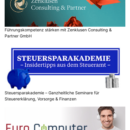
22.08.25
VON
BELMEDIA REDAKTION
Live Content gewinnt im Marketing zunehmend an
Bedeutung. Unternehmen nutzen Live-Streams, um Inhalte
in Echtzeit zu präsentieren, mit ihrer Zielgruppe direkt zu
interagieren und Engagement zu fördern. Anders als
klassische On-Demand-Videos ermöglicht Live Content,
spontane Reaktionen auf Kommentare und Fragen
einzubauen. Die Authentizität und unmittelbare Wirkung von
Live-Formaten machen sie zu einem starken Instrument im
Content Marketing.