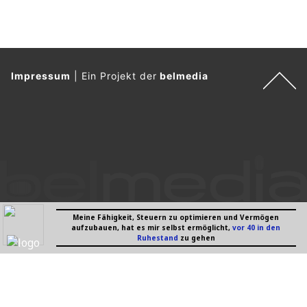
27.11.24
VON
BELMEDIA REDAKTION
Contentmarketing lebt von Aktualität, Relevanz und dem
Bezug zur Zielgruppe. Eine der effektivsten Möglichkeiten,
um Aufmerksamkeit zu gewinnen und Engagement zu
fördern, ist die Nutzung von saisonalen Trends und
Feiertagen. Ob Weihnachten, Black Friday, Sommerferien
oder regionale Veranstaltungen – gezielt platzierter Seasonal
Content kann Markenbotschaften verstärken und Umsätze
steigern.
Doch wie gelingt es, saisonale Inhalte sinnvoll und strategisch
in die Contentmarketing-Strategie zu integrieren? Dieser
Blogbeitrag liefert praktische Tipps und kreative Ansätze, um
das Beste aus saisonalen Trends herauszuholen.
Weiterlesen
Content als Asset: Warum Inhalte langfristigen
Wert schaffen
26.02.26
VON
BELMEDIA REDAKTION