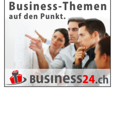
Im Content-Marketing gibt es nur wenige Inhalte, die
wirklich nachhaltig wirken. Während Trendthemen und
News zwar kurzfristige Peaks erzielen, sind sie meist nach
wenigen Tagen wieder verschwunden. Evergreen-Content
hingegen bleibt über Monate oder sogar Jahre hinweg
relevant. Er beantwortet zeitlose Fragen, löst
wiederkehrende Probleme und stärkt die Autorität einer
Marke langfristig. Vor allem weil Google, ChatGPT und
andere KI-Agents immer stärker informationsgetrieben
arbeiten, gewinnt Evergreen-Content zunehmend an
Bedeutung.
Warum Evergreen-Content das stabile Fundament jeder
erfolgreichen Content-Strategie bildet und wie er für
verlässlichen Traffic sorgt, erfahren Sie im folgenden Artikel.
Weiterlesen
Seasonal Content: Saisonale Trends und
Feiertage im Contentmarketing nutzen