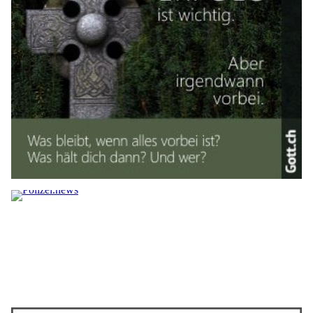
27.02.25
VON
BELMEDIA REDAKTION
Nachhaltigkeit ist ein wichtiges Thema für den langfristigen
Unternehmenserfolg. Konsumenten achten zunehmend
darauf, ob Marken ihre ökologischen und sozialen
Versprechen auch tatsächlich einhalten. Besonders im
Content-Marketing bietet sich die Möglichkeit, nachhaltige
Werte authentisch zu vermitteln. Unternehmen, die
Nachhaltigkeit nur als Marketingstrategie nutzen, betreiben
Greenwashing und riskieren einen Reputationsverluste.
Im folgenden Artikel erfahren Sie, was nachhaltiges Content-
Marketing ausmacht, wie Unternehmen es authentisch
umsetzen und welche Fehler vermieden werden sollten.
Weiterlesen
Evergreen-Content: Inhalte, die dauerhaft Traffic
bringen
28.11.25
VON
BELMEDIA REDAKTION