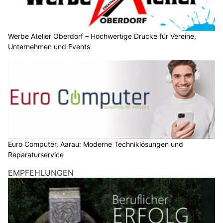
Soziale Medien sind ein zentraler Bestandteil von
Marketingstrategien, auch im kommenden Jahr spielen
Instagram und Co eine wichtige Rolle im Contentmarketing.
Unternehmen stehen vor der Herausforderung, mit neuen
Plattformen, Technologien und Nutzererwartungen Schritt
zu halten.
Der folgende Artikel nimmt die wichtigsten Trends genauer
unter die Lupe und zeigt, wie Zielgruppen am besten erreicht
werden können.
Weiterlesen
KMU Finanz AG hilft Ihrem Unternehmen – Finanzierung, Buchhaltung, Beratung
Datendiebstahl? Cyberversicherungen mit insurando.ch vergleichen
Nachhaltiges Content-Marketing: Wie Firmen
verantwortungsvoll kommunizieren