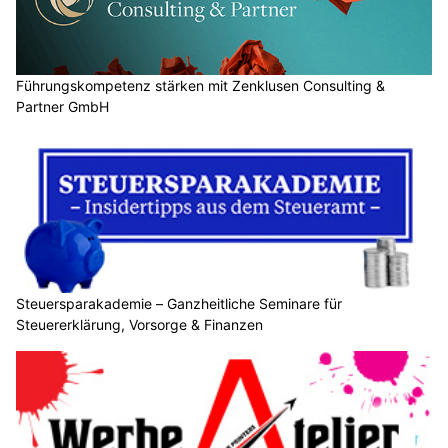
technisch umgesetzt wird und wie der Erfolg messbar gemacht
werden kann.
Weiterlesen
Führungskompetenz stärken mit Zenklusen Consulting & Partner GmbH
Steuersparakademie – Ganzheitliche Seminare für Steuererklärung, Vorsorge &
Finanzen
Werbe Atelier Oberdorf – Hochwertige Drucke für Vereine, Unternehmen und Events
Euro Computer, Aarau: Moderne Techniklösungen und Reparaturservice
Social-Media-Trends 2025: Wie Content & Co. im
kommenden Jahr funktionieren
20.12.24
VON
BELMEDIA REDAKTION