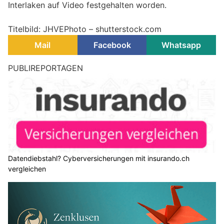
Interlaken auf Video festgehalten worden.
Titelbild: JHVEPhoto – shutterstock.com
Mail
Facebook
Whatsapp
Live Content: Streaming als
Marketinginstrument
22.08.25
VON
BELMEDIA REDAKTION
Live Content gewinnt im Marketing zunehmend an
Bedeutung. Unternehmen nutzen Live-Streams, um Inhalte
in Echtzeit zu präsentieren, mit ihrer Zielgruppe direkt zu
interagieren und Engagement zu fördern. Anders als
klassische On-Demand-Videos ermöglicht Live Content,
spontane Reaktionen auf Kommentare und Fragen
einzubauen. Die Authentizität und unmittelbare Wirkung von
Live-Formaten machen sie zu einem starken Instrument im
Content Marketing.
In diesem Beitrag erfahren Sie, was Live Content genau ist,
welche Vorteile er bietet, wie er strategisch geplant und