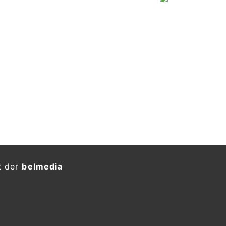
t der
belmedia