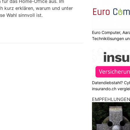
ch für das Home-Office aus. Im
h kurz erklären, warum und unter
e Wahl sinnvoll ist.
Euro Computer, Aar
Techniklösungen un
Datendiebstahl? Cy
insurando.ch vergle
EMPFEHLUNGE