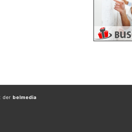
t der
belmedia