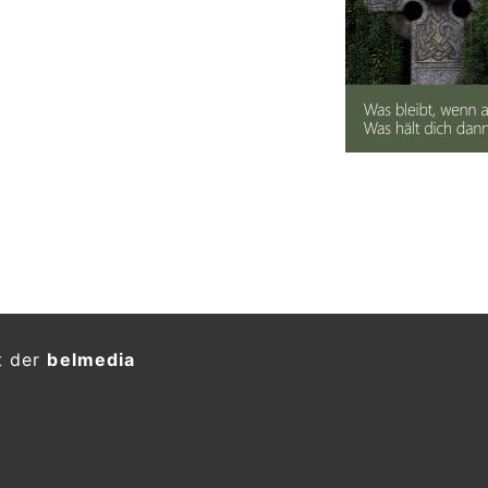
t der
belmedia