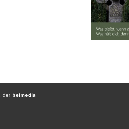
t der
belmedia