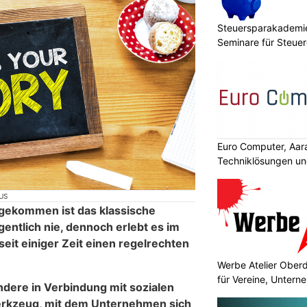
Steuersparakademie
Seminare für Steuer
Finanzen
Euro Computer, Aar
Techniklösungen un
US
 gekommen ist das klassische
entlich nie, dennoch erlebt es im
eit einiger Zeit einen regelrechten
Werbe Atelier Ober
für Vereine, Unter
ondere in Verbindung mit sozialen
erkzeug, mit dem Unternehmen sich