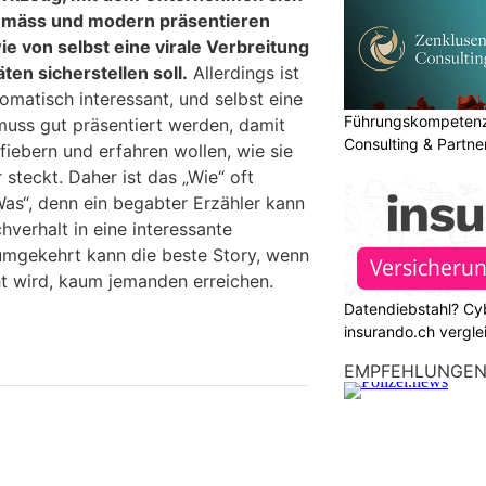
gemäss und modern präsentieren
e von selbst eine virale Verbreitung
ten sicherstellen soll.
Allerdings ist
omatisch interessant, und selbst eine
Führungskompetenz 
muss gut präsentiert werden, damit
Consulting & Partn
iebern und erfahren wollen, wie sie
steckt. Daher ist das „Wie“ oft
Was“, denn ein begabter Erzähler kann
verhalt in eine interessante
umgekehrt kann die beste Story, wenn
ht wird, kaum jemanden erreichen.
Datendiebstahl? Cy
insurando.ch vergle
EMPFEHLUNGE