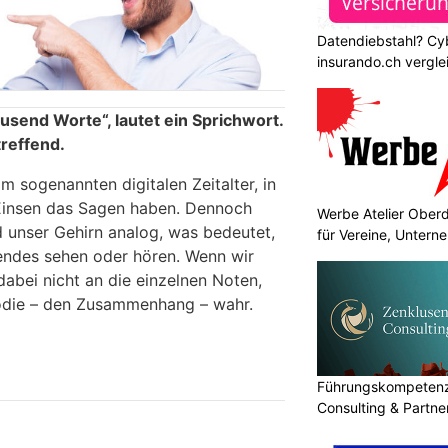
Datendiebstahl? Cy
insurando.ch vergle
ausend Worte“, lautet ein Sprichwort.
treffend.
m sogenannten digitalen Zeitalter, in
Einsen das Sagen haben. Dennoch
Werbe Atelier Ober
d unser Gehirn analog, was bedeutet,
für Vereine, Unter
ndes sehen oder hören. Wenn wir
abei nicht an die einzelnen Noten,
odie – den Zusammenhang – wahr.
Führungskompetenz 
Consulting & Partn