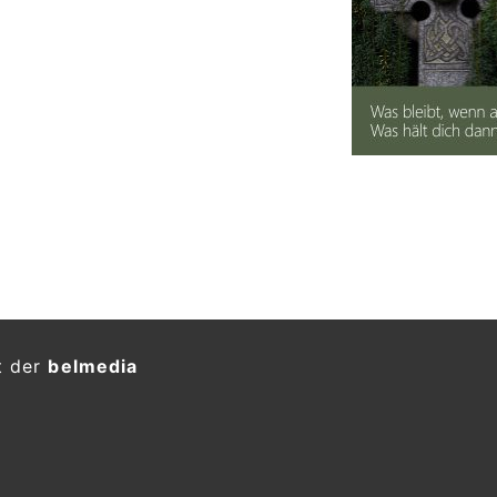
t der
belmedia