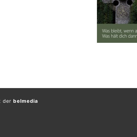
t der
belmedia