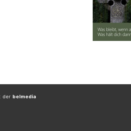
t der
belmedia