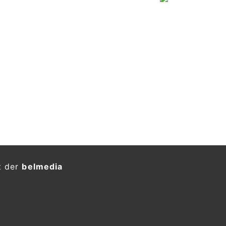
t der
belmedia