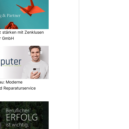
stärken mit Zenklusen
er GmbH
au: Moderne
d Reparaturservice
N