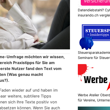
Datendiebstahl? Cy
insurando.ch vergle
Steuersparakademie
line-Umfrage möchten wir wissen,
Seminare für Steuer
reich Praxistipps für Sie am
Finanzen
r erste Nutzer fand den Text vom
sten (Was genau macht
us?).
 Faden wieder auf und haben im
Werbe Atelier Ober
paar weitere, subtilere Tipps
für Vereine, Unter
nen sich Ihre Texte positiv von
absetzen können. Wenn Sie auch