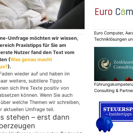
Euro Computer, Aar
line-Umfrage möchten wir wissen,
Techniklösungen un
reich Praxistipps für Sie am
r erste Nutzer fand den Text vom
ten (
Was genau macht
us?
).
 Faden wieder auf und haben im
paar weitere, subtilere Tipps
Führungskompetenz 
nen sich Ihre Texte positiv von
Consulting & Partn
absetzen können. Wenn Sie auch
 über welche Themen wir schreiben,
 aktuellen Umfrage teil.
s stehen – erst dann
überzeugen