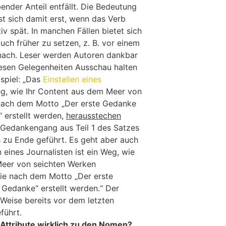
ender Anteil entfällt. Die Bedeutung
st sich damit erst, wenn das Verb
ativ spät. In manchen Fällen bietet sich
uch früher zu setzen, z. B. vor einem
nach. Leser werden Autoren dankbar
iesen Gelegenheiten Ausschau halten
ispiel: „Das
Einstellen eines
eg, wie Ihr Content aus dem Meer von
 nach dem Motto „Der erste Gedanke
“ erstellt werden,
herausstechen
r Gedankengang aus Teil 1 des Satzes
 zu Ende geführt. Es geht aber auch
n eines Journalisten ist ein Weg, wie
Meer von seichten Werken
die nach dem Motto „Der erste
 Gedanke“ erstellt werden.“ Der
 Weise bereits vor dem letzten
führt.
/Attribute wirklich zu den Nomen?