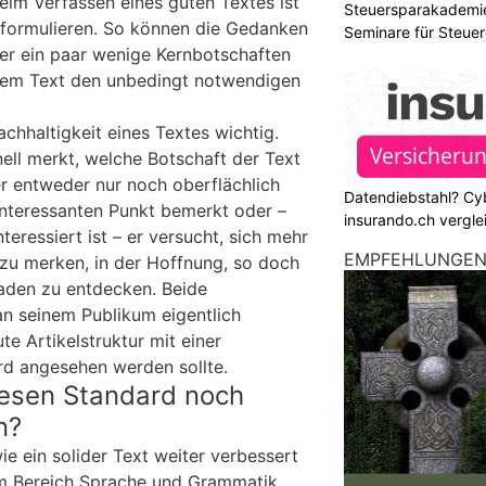
eim Verfassen eines guten Textes ist
Steuersparakademie
u formulieren. So können die Gedanken
Seminare für Steuer
er ein paar wenige Kernbotschaften
Finanzen
dem Text den unbedingt notwendigen
achhaltigkeit eines Textes wichtig.
ell merkt, welche Botschaft der Text
er entweder nur noch oberflächlich
Datendiebstahl? Cy
 interessanten Punkt bemerkt oder –
insurando.ch vergle
teressiert ist – er versucht, sich mehr
EMPFEHLUNGE
zu merken, in der Hoffnung, so doch
aden zu entdecken. Beide
n seinem Publikum eigentlich
te Artikelstruktur mit einer
rd angesehen werden sollte.
esen Standard noch
n?
ie ein solider Text weiter verbessert
im Bereich Sprache und Grammatik