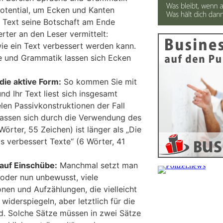
 Potential, um Ecken und Kanten
n Text seine Botschaft am Ende
erter an den Leser vermittelt:
wie ein Text verbessert werden kann.
e und Grammatik lassen sich Ecken
 die aktive Form:
So kommen Sie mit
d Ihr Text liest sich insgesamt
ielen Passivkonstruktionen der Fall
 lassen sich durch die Verwendung des
Wörter, 55 Zeichen) ist länger als „Die
 verbessert Texte“ (6 Wörter, 41
 auf Einschübe:
Manchmal setzt man
 oder nun unbewusst, viele
nen und Aufzählungen, die vielleicht
iderspiegeln, aber letztlich für die
d. Solche Sätze müssen in zwei Sätze