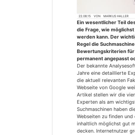
22.08.15
VON
MARKUS HALLER
Ein wesentlicher Teil d
die Frage, wie möglichst
werden kann. Der wichtigs
Regel die Suchmaschine
Bewertungskriterien für 
permanent angepasst o
Der bekannte Analysesoft
Jahre eine detaillierte 
die aktuell relevanten Fa
Webseite von Google weit
Artikel stellen wir die vi
Experten als am wichtigs
Suchmaschinen haben die
Webseiten zu finden und d
inhaltlich möglichst gut
decken. Internetnutzer g