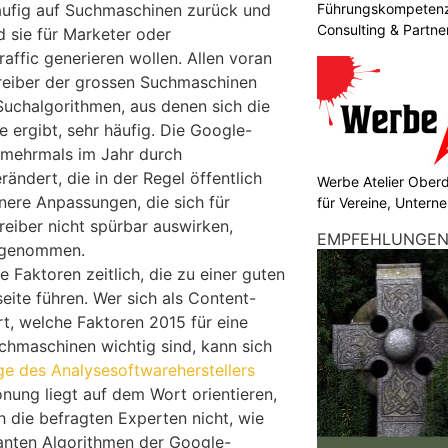
Führungskompetenz 
äufig auf Suchmaschinen zurück und
Consulting & Partn
d sie für Marketer oder
raffic generieren wollen. Allen voran
treiber der grossen Suchmaschinen
Suchalgorithmen, aus denen sich die
e ergibt, sehr häufig. Die Google-
mehrmals im Jahr durch
rändert, die in der Regel öffentlich
Werbe Atelier Ober
nere Anpassungen, die sich für
für Vereine, Unter
eiber nicht spürbar auswirken,
EMPFEHLUNGE
orgenommen.
e Faktoren zeitlich, die zu einer guten
eite führen. Wer sich als Content-
rt, welche Faktoren 2015 für eine
chmaschinen wichtig sind, kann sich
e des Analysesoftwareherstellers
onung liegt auf dem Wort orientieren,
h die befragten Experten nicht, wie
vanten Algorithmen der Google-