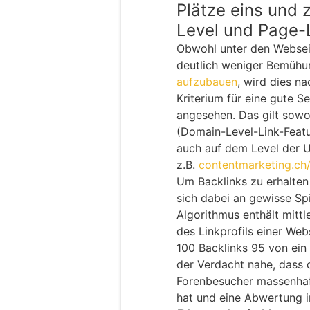
Plätze eins und 
Level und Page-
Obwohl unter den Webseit
deutlich weniger Bemühu
aufzubauen
, wird dies na
Kriterium für eine gute S
angesehen. Das gilt sowo
(Domain-Level-Link-Featu
auch auf dem Level der U
z.B.
contentmarketing.ch
Um Backlinks zu erhalte
sich dabei an gewisse Spi
Algorithmus enthält mitt
des Linkprofils einer We
100 Backlinks 95 von ein
der Verdacht nahe, dass d
Forenbesucher massenhaft
hat und eine Abwertung i