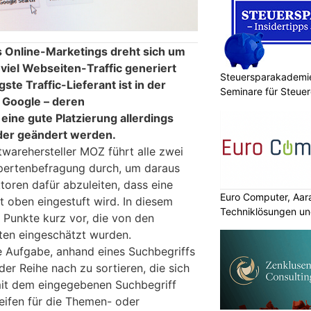
es Online-Marketings dreht sich um
 viel Webseiten-Traffic generiert
Steuersparakademie
te Traffic-Lieferant ist in der
Seminare für Steuer
 Google – deren
Finanzen
eine gute Platzierung allerdings
der geändert werden.
warehersteller MOZ führt alle zwei
Expertenbefragung durch, um daraus
ktoren dafür abzuleiten, dass eine
Euro Computer, Aar
 oben eingestuft wird. In diesem
Techniklösungen un
er Punkte kurz vor, die von den
ten eingeschätzt wurden.
 Aufgabe, anhand eines Suchbegriffs
er Reihe nach zu sortieren, die sich
 mit dem eingegebenen Suchbegriff
reifen für die Themen- oder