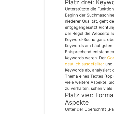
Platz drei: Keyw
Unterstützte die Funkti
Beginn der Suchmaschinen
niederer Qualität, geht de
entgegengesetzt Richtung
der Regel die Webseite au
Keyword-Suche ganz oben
Keywords am häufigsten v
Entsprechend entstanden b
Keywords waren. Der
Goo
deutlich ausgefeilter
und 
Keywords ab, analysiert d
Thema eines Textes (topi
viele weitere Aspekte. S
zu verhalten, sehen viele
Platz vier: Form
Aspekte
Unter der Überschrift „P