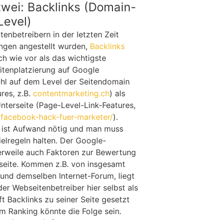
zwei: Backlinks (Domain-
Level)
enbetreibern in der letzten Zeit
ngen angestellt wurden,
Backlinks
ch wie vor als das wichtigste
eitenplatzierung auf Google
hl auf dem Level der Seitendomain
res, z.B.
contentmarketing.ch
) als
nterseite (Page-Level-Link-Features,
/facebook-hack-fuer-marketer/
).
n ist Aufwand nötig und man muss
elregeln halten. Der Google-
lerweile auch Faktoren zur Bewertung
bseite. Kommen z.B. von insgesamt
 und demselben Internet-Forum, liegt
er Webseitenbetreiber hier selbst als
 Backlinks zu seiner Seite gesetzt
m Ranking könnte die Folge sein.