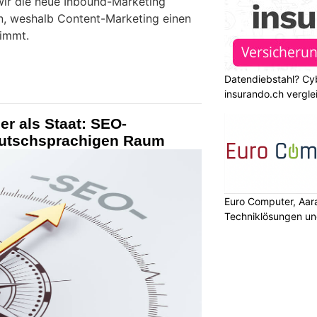
 wir die neue Inbound-Marketing
en, weshalb Content-Marketing einen
nimmt.
Datendiebstahl? Cy
insurando.ch vergle
er als Staat: SEO-
deutschsprachigen Raum
Euro Computer, Aar
Techniklösungen un