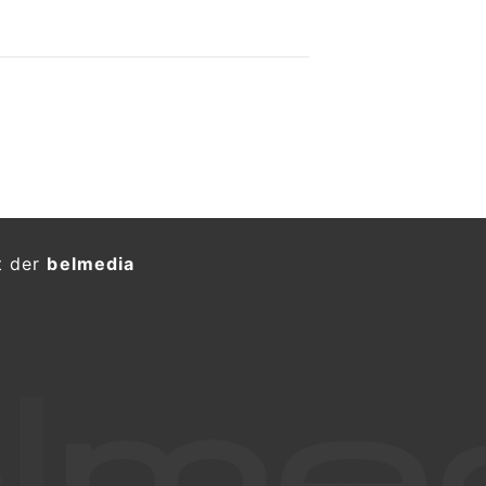
t der
belmedia