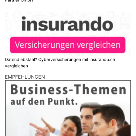
können.
Weiterlesen
KMU Finanz AG hilft Ihrem Unternehmen – Finanzierung, Buchhaltung, Beratung
Euro Computer, Aarau: Moderne Techniklösungen und Reparaturservice
Live Content: Streaming als
Marketinginstrument
22.08.25
VON
BELMEDIA REDAKTION
Live Content gewinnt im Marketing zunehmend an
Bedeutung. Unternehmen nutzen Live-Streams, um Inhalte
in Echtzeit zu präsentieren, mit ihrer Zielgruppe direkt zu
interagieren und Engagement zu fördern. Anders als
klassische On-Demand-Videos ermöglicht Live Content,
spontane Reaktionen auf Kommentare und Fragen
einzubauen. Die Authentizität und unmittelbare Wirkung von