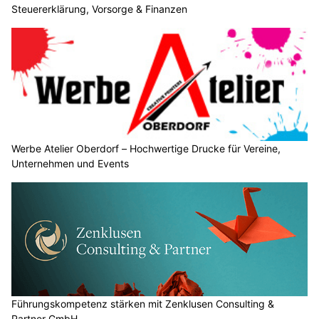
Datendiebstahl? Cyberversicherungen mit insurando.ch vergleichen
Steuersparakademie – Ganzheitliche Seminare für Steuererklärung, Vorsorge &
Finanzen
Führungskompetenz stärken mit Zenklusen Consulting & Partner GmbH
Werbe Atelier Oberdorf – Hochwertige Drucke für Vereine, Unternehmen und Events
User-Generated Content strategisch nutzen
20.05.25
VON
BELMEDIA REDAKTION
Oft entscheiden authentische Empfehlungen und Erlebnisse
darüber, ob ein Produkt oder eine Marke wahrgenommen
wird. User-Generated Content (UGC) spielt dabei eine
zentrale Rolle: Inhalte, die von Nutzerinnen und Nutzern
selbst erstellt werden, wirken glaubwürdig, emotional und
identifikationsstark.
In diesem Beitrag erfahren Sie, wie Sie UGC gezielt und
rechtskonform für Ihre Content-Marketing-Strategie einsetzen