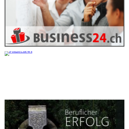
Live-Formaten machen sie zu einem starken Instrument im
Content Marketing.
In diesem Beitrag erfahren Sie, was Live Content genau ist,
welche Vorteile er bietet, wie er strategisch geplant und
technisch umgesetzt wird und wie der Erfolg messbar gemacht
werden kann.
Weiterlesen
Content, der nicht greift: Warum der erste Blick
entscheidet
24.03.26
VON
BELMEDIA REDAKTION
Viele Inhalte im Content Marketing sind fachlich korrekt,
sorgfältig recherchiert und inhaltlich fundiert, erreichen
aber trotzdem nicht die gewünschte Wirkung. Nutzer lesen
nur oberflächlich, verlassen die Webseite oder nehmen den
Inhalt nicht wahr. Der Grund liegt häufig in der Art der
Aufbereitung. Auch wenn der Inhalt stimmt, kommt nicht
strukturierter Content nicht an.