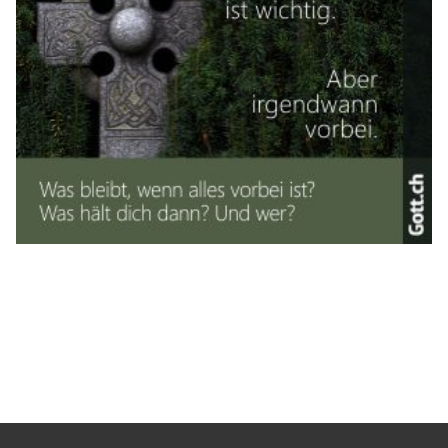
Der folgende Beitrag zeigt, wie Nutzer Inhalte konsumieren,
wie Leseführung funktioniert und wie Sie die Wirkung
bestehender Inhalte verbessern können.
Weiterlesen
Evergreen-Content: Inhalte, die dauerhaft Traffic
bringen
28.11.25
VON
BELMEDIA REDAKTION
Im Content-Marketing gibt es nur wenige Inhalte, die
wirklich nachhaltig wirken. Während Trendthemen und
News zwar kurzfristige Peaks erzielen, sind sie meist nach
wenigen Tagen wieder verschwunden. Evergreen-Content
hingegen bleibt über Monate oder sogar Jahre hinweg
relevant. Er beantwortet zeitlose Fragen, löst
wiederkehrende Probleme und stärkt die Autorität einer
Marke langfristig. Vor allem weil Google, ChatGPT und
andere KI-Agents immer stärker informationsgetrieben
arbeiten, gewinnt Evergreen-Content zunehmend an