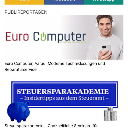
Die Psychologie des Scrollens: Fesselnd Inhalte
gestalten
30.09.25
VON
BELMEDIA REDAKTION
Wir alle scrollen täglich stundenlang durch Feeds,
Webseiten und Newsportale – und oft merken wir gar nicht,
wie viel Zeit dabei vergeht. Manche Inhalte halten uns dabei
länger fest, während wir andere schnell überspringen. Für
Content Marketer ist das ein zentraler Aspekt. Wer die
Psychologie des Scrollens versteht, kann Inhalte so
gestalten, dass sie nicht nur Aufmerksamkeit erregen,
sondern auch konsumiert und geteilt werden.
Im folgenden Beitrag erfahren Sie mehr über die Gestaltung
interessanter Inhalte.
Weiterlesen