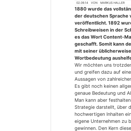
02.09.14
VON
MARKUS HALLER
1880 wurde das vollstä
der deutschen Sprache 
veröffentlicht. 1892 wu
Schreibweisen in der Sch
es das Wort Content-Mar
geschafft. Somit kann de
mit seiner üblicherweis
Wortbedeutung aushelf
Wir möchten uns trotzdem
und greifen dazu auf ein
Aussagen von zahlreiche
Es gibt noch keinen allg
genaue Bedeutung und A
Man kann aber festhalten
Strategie darstellt, über 
hochwertigen Inhalten ein
eigene Unternehmen zu bi
gewinnen. Den Kern dieser