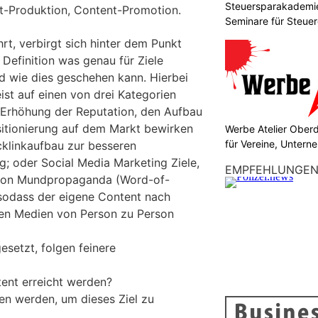
Steuersparakademie
t-Produktion, Content-Promotion.
Seminare für Steuer
Finanzen
rt, verbirgt sich hinter dem Punkt
Definition was genau für Ziele
nd wie dies geschehen kann. Hierbei
st auf einen von drei Kategorien
e Erhöhung der Reputation, den Aufbau
itionierung auf dem Markt bewirken
Werbe Atelier Ober
für Vereine, Unter
cklinkaufbau zur besseren
; oder Social Media Marketing Ziele,
EMPFEHLUNGE
 von Mundpropaganda (Word-of-
sodass der eigene Content nach
len Medien von Person zu Person
setzt, folgen feinere
ent erreicht werden?
n werden, um dieses Ziel zu