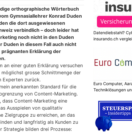
ndige orthographische Wörterbuch
vom Gymnasiallehrer Konrad Duden
rden die dort ausgewiesenen
weiz verbindlich – doch leider hat
Datendiebstahl? Cy
keting noch nicht in den Duden
insurando.ch vergle
r Duden in diesem Fall auch nicht
e prägnanten Erklärung der
en.
 an einer guten Erklärung versuchen
e möglichst grosse Schnittmenge der
n Experten zurück.
Euro Computer, Aar
emein anerkannten Standard für die
Techniklösungen un
bgrenzung von Content-Marketing.
, dass Content-Marketing eine
das Ausspielen von qualitativ
e Zielgruppe zu erreichen, an das
nden und langfristig als Kunden zu
 Strategie bilden drei Prozesse: