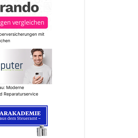
berversicherungen mit
ichen
au: Moderne
d Reparaturservice