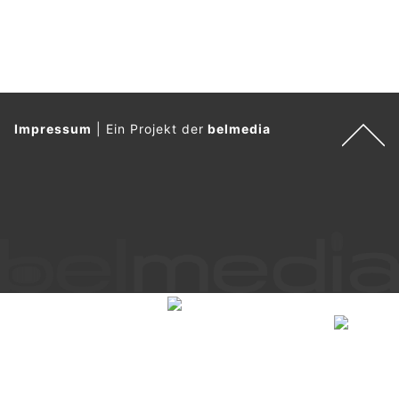
verfolgt der Verlag das Ziel, Leserinnen und Leser täglich mit
aktuellen Nachrichten, fundierten Hintergrundberichten,
praxisnahen Ratgebern und relevanten Fachinformationen
zu versorgen.
Dabei stehen journalistische Qualität, thematische Vielfalt,
Aktualität und ein hoher Nutzwert für die Leserschaft im
Mittelpunkt der redaktionellen Arbeit.
Weiterlesen
Cloud-Speicher sicher auswählen: Datenschutz,
Backups und Kosten im Vergleich
26.07.26
VON
BELMEDIA REDAKTION
Fotos, Dokumente und Backups: Kaum jemand kommt heute
noch ganz ohne Cloud-Speicher aus. Die Auswahl an
Diensten ist jedoch gross. Die Unterschiede reichen weit
über den verfügbaren Speicherplatz hinaus, von der
Verschlüsselung über den Serverstandort bis zur
Wiederherstellung versehentlich gelöschter Dateien.