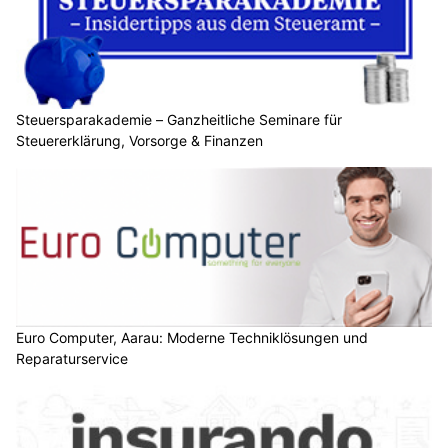
Lebensbereiche.
Weiterlesen
KMU Finanz AG hilft Ihrem Unternehmen – Finanzierung, Buchhaltung, Beratung
Werbe Atelier Oberdorf – Hochwertige Drucke für Vereine, Unternehmen und Events
Datendiebstahl? Cyberversicherungen mit insurando.ch vergleichen
Euro Computer, Aarau: Moderne Techniklösungen und Reparaturservice
Content Marketing oder klassische Werbung:
Welcher Ansatz Unternehmen weiterbringt
24.07.26
VON
BELMEDIA REDAKTION
Ein Inserat will möglichst schnell Aufmerksamkeit erzeugen.
Ein guter Ratgeber möchte eine Frage beantworten, die