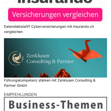
potenzielle Kunden gerade beschäftigt. Beide Massnahmen
gehören zum Marketing, doch sie arbeiten mit
unterschiedlichen Mitteln und entfalten ihre Wirkung zu
unterschiedlichen Zeitpunkten.
Für Unternehmen stellt sich deshalb weniger die Frage, welcher
Ansatz grundsätzlich besser ist. Entscheidend ist, welches Ziel
erreicht werden soll und wie sich klassische Werbung und
Content Marketing sinnvoll miteinander verbinden lassen.
Weiterlesen
Steuersparakademie – Ganzheitliche Seminare für Steuererklärung, Vorsorge &
Finanzen
Führungskompetenz stärken mit Zenklusen Consulting & Partner GmbH
Highlights der Läderach-Schokolade in den
Sozialen Medien