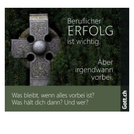
19-Pandemie gewann dieser einmal mehr an Fahrtwind.
Aufgrund der strikten Massnahmen der Regierung im ersten
Corona-Jahr, wurden persönliche Kontakte drastisch reduziert.
Dies hat bis heute zur Folge, dass mit den Einschränkungen
sozialer Interaktionen, gleichzeitig ein rasanter Anstieg der
Anzahl und Relevanz diverser Social-Media-Plattformen
aufkam.
Weiterlesen
belmedia AG: Führender Schweizer Verlag für
digitale Fach- und Publikumsmagazine
03.08.26
VON
BELMEDIA REDAKTION
Die belmedia AG mit Hauptsitz in Luzern hat sich in den
vergangenen Jahren zu einem der bedeutendsten digitalen
Fach- und Publikumsverlage der Schweiz entwickelt. Mit
einem stetig wachsenden Netzwerk spezialisierter Online-
Magazine, einer hohen Reichweite in den sozialen Medien
sowie einem klaren Fokus auf qualitativ hochwertige Inhalte