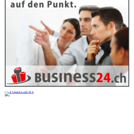
15.05.24
VON
BELMEDIA REDAKTION
Soziale Medien wie Instagram, Facebook oder YouTube
bieten Unternehmen enorme Chancen, in engen Kontakt mit
ihren Kunden zu treten und diese durch hochwertige Inhalte
und direkte Kommunikation enger an sich zu binden.
Das Schweizer Traditionsunternehmen Läderach versteht die
Bedeutung sozialer Netzwerke und bietet seinen Followern auf
verschiedenen Kanälen professionellen Content an. Zu den
Social-Media-Inhalten der Chocolatiers gehören neben
Präsentationen neuer süsser Produkte auch Blicke hinter die
Kulissen der Schokoladenfabrikation.
Weiterlesen
Digitales Marketing: So bringen Unternehmen
ihre Customer Experience auf ein neues Level
22.02.23
VON
BELMEDIA REDAKTION
Schon länger zeichnete sich ein Wandel im Bereich
Vertriebs- und Marketingkanäle ab, doch durch die COVID-