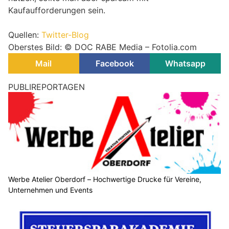
Kaufaufforderungen sein.
Quellen:
Twitter-Blog
Oberstes Bild: © DOC RABE Media – Fotolia.com
Mail
Facebook
Whatsapp
belmedia Verlag erweitert Netzwerk mit über 175
digitalen Fach- und Publikumsmagazinen
01.08.26
VON
BELMEDIA REDAKTION
Der belmedia Verlag
zählt zu den bedeutenden digitalen
Fach- und Publikumsverlagen der Schweiz und entwickelt
sein Medienangebot kontinuierlich weiter. Heute umfasst
das Portfolio mehr als 175 digitale Fach- und
Publikumsmagazine (Stand: August 2026), die ein breites
Spektrum an Themen abdecken.
Dazu gehören unter anderem Sicherheit, Prävention, Familie,
Sport, Tourismus, Mobilität, Wirtschaft, Gesundheit, Bauen,
Digitalisierung sowie zahlreiche weitere Fach- und