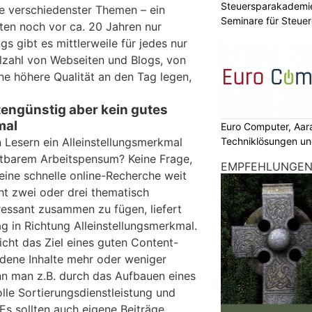
Steuersparakademie
e verschiedenster Themen – ein
Seminare für Steuer
ten noch vor ca. 20 Jahren nur
Finanzen
gs gibt es mittlerweile für jedes nur
lzahl von Webseiten und Blogs, von
ine höhere Qualität an den Tag legen,
engünstig aber kein gutes
mal
Euro Computer, Aar
 Lesern ein Alleinstellungsmerkmal
Techniklösungen un
retbarem Arbeitspensum? Keine Frage,
EMPFEHLUNGE
eine schnelle online-Recherche weit
ht zwei oder drei thematisch
ressant zusammen zu fügen, liefert
ag in Richtung Alleinstellungsmerkmal.
icht das Ziel eines guten Content-
dene Inhalte mehr oder weniger
n man z.B. durch das Aufbauen eines
le Sortierungsdienstleistung und
 Es sollten auch eigene Beiträge