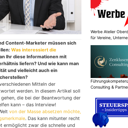
Werbe Atelier Ober
für Vereine, Unter
nd Content-Marketer müssen sich
ellen:
Was interessiert die
n Ihr diese Informationen mit
hältnis liefern? Und wie kann man
tät und vielleicht auch ein
icherstellen?
Führungskompetenz 
 verschiedenen Mitteln der
Consulting & Partn
wortet werden. In diesem Artikel soll
 gehen, die bei der Beantwortung der
lfen kann – das Interview!
 Welt
von der Masse absetzen möchte,
ungsmerkmale
. Das kann mitunter recht
et ermöglicht zwar die schnelle und