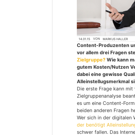
14.01.15
VON
MARKUS HALLER
Content-Produzenten u
vor allem drei Fragen st
Zielgruppe?
Wie kann ma
gutem Kosten/Nutzen Ver
dabei eine gewisse Quali
Alleinstellugsmerkmal s
Die erste Frage kann mit
Zielgruppenanalyse beant
es um eine Content-Form
beiden anderen Fragen he
Wer sich in der digitalen
der benötigt Alleinstell
schwer fallen. Das Intern